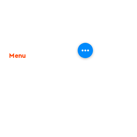
Menu
Home
About
Power Punch
Train with Natalia
Contact
Personal trainerin, stuttgart, Ludwigsburg,
personal trainerin, Kickboxen, boxen stuttgart,
athletic trainer stuttgart, personal trainerin