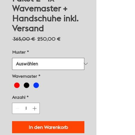
Wavemaster +
Handschuhe inkl.
Versand
Standardpreis
Sale-
 365,00 € 
250,00 €
Preis
Muster
*
Wavemaster
*
Anzahl
*
In den Warenkorb